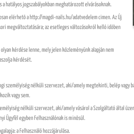
és a hatályos jogszabályokban meghatározott elvárásoknak.
osan elérhetö a http://magdi-nails.hu/adatvedelem cimen. Az Új
ori megváltoztatására; az esetleges változásokról kelló idöben
 olyan kérdése lenne, mely jelen közleményünk alapján nem
aszolja kérdését.
jogi személyiség nélküli szervezet, aki/amely megtekinti, belép vagy b
tkozik vagy sem.
zemélyiség nélküli szervezet, aki/amely vásárol a Szolgáltató által üze
yi Ügyfél egyben Felhasználónak is minösül.
galapja: a Felhasználó hozzájárulása.