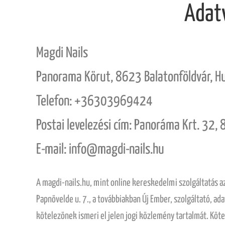
Adat
Magdi Nails
Panorama Körut, 8623 Balatonföldvár, H
Telefon: +36303969424
Postai levelezési cím: Panoráma Krt. 32,
E-mail: info@magdi-nails.hu
A magdi-nails.hu, mint online kereskedelmi szolgáltatás 
Papnövelde u. 7., a továbbiakban Új Ember, szolgáltató, ad
kötelezönek ismeri el jelen jogi közlemény tartalmát. Kötel