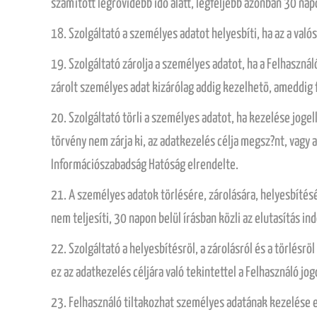
számított legrövidebb idö alatt, legfeljebb azonban 30 nap
18. Szolgáltató a személyes adatot helyesbíti, ha az a val
19. Szolgáltató zárolja a személyes adatot, ha a Felhasznál
zárolt személyes adat kizárólag addig kezelhetö, ameddig f
20. Szolgáltató törli a személyes adatot, ha kezelése jogell
törvény nem zárja ki, az adatkezelés célja megsz?nt, vagy 
Információszabadság Hatóság elrendelte.
21. A személyes adatok törlésére, zárolására, helyesbítésé
nem teljesíti, 30 napon belül írásban közli az elutasítás ind
22. Szolgáltató a helyesbítésröl, a zárolásról és a törlésr
ez az adatkezelés céljára való tekintettel a Felhasználó jo
23. Felhasználó tiltakozhat személyes adatának kezelése e