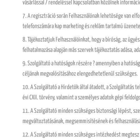
vásárlással / rendeléssel kapcsolatban közölnek informáci
7. A regisztráció során Felhasználónak lehetösége van elf
telefonszámára kap marketing és reklám tartalmú üzenete
8. Tájékoztatjuk Felhasználóinkat, hogy a bíróság, az ügyés
felhatalmazása alapján más szervek tájékoztatás adása, ad
9. Szolgáltató a hatóságok részére ? amennyiben a hatóság
céljának megvalósításához elengedhetetlenül szükséges.
10. A Szolgáltató a Hirdetök által átadott, a Szolgáltatás
évi CXII. törvény, valamint a személyes adatok gépi feldo
11. A Szolgáltató minden szükséges biztonsági lépést, sze
megváltoztatásának, megsemmisítésének és felhasználás
12. A Szolgáltató minden szükséges intézkedést megtesz az