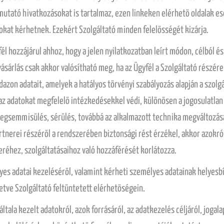
mutató hivatkozásokat is tartalmaz, ezen linkeken elérhetö oldalak ese
kat kérhetnek. Ezekért Szolgáltató minden felelösségét kizárja.
fél hozzájárul ahhoz, hogy a jelen nyilatkozatban leírt módon, célból é
vásárlás csak akkor valósítható meg, ha az Ügyfél a Szolgáltató rész
azon adatait, amelyek a hatályos törvényi szabályozás alapján a szol
z adatokat megfelelö intézkedésekkel védi, különösen a jogosulatlan
megsemmisülés, sérülés, továbbá az alkalmazott technika megváltozásá
rtnerei részéröl a rendszerében biztonsági rést érzékel, akkor azokról 
eréhez, szolgáltatásaihoz való hozzáférését korlátozza.
es adatai kezeléséröl, valamint kérheti személyes adatainak helyesbít
lletve Szolgáltató feltüntetett elérhetöségein.
ltala kezelt adatokról, azok forrásáról, az adatkezelés céljáról, jogal