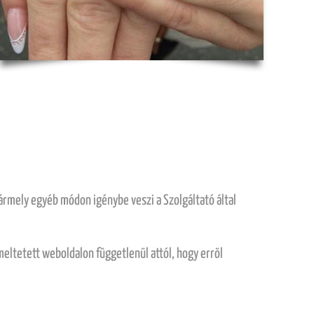
ármely egyéb módon igénybe veszi a Szolgáltató által
meltetett weboldalon függetlenül attól, hogy erröl