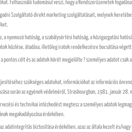
ókat. Felhasználó tudomásul veszi, hogy a Rendszerüzenetek fogadása a
ogadni Szolgáltató direkt marketing szolgáltatásait, melynek keretébe
ket.
z, a nyomozó hatóság, a szabálysértési hatóság, a közigazgatási hatósá
atok közlése, átadása, illetöleg iratok rendelkezésre bocsátása véget
 a pontos célt és az adatok körét megjelölte ? személyes adatot csak 
 teljesítéséhez szükséges adatokat, információkat az információs önre
lgozása során az egyének védelméröl, Strasbourgban, 1981. január 28. 
rvezési és technikai intézkedést megtesz a személyes adatok legmagas
ának megakadályozása érdekében.
 adatintegritás biztosítása érdekében, azaz az általa kezelt és/vagy