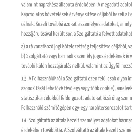
valamint naprakész állapota érdekében. A megadott adatok 
kapcsolatos követelések érvényesítése céljából kezeli a 
célnak. Kezeli továbbá azokat a személyes adatokat, amely
hozzájárulásával került sor, a Szolgáltató a felvett adato
a) a rá vonatkozó jogi kötelezettség teljesítése céljából, v
b) Szolgáltató vagy harmadik személy jogos érdekének érv
további külön hozzájárulás nélkül, valamint az Ügyfél hozz
13. A Felhasználókról a Szolgáltató ezen felül csak olyan
azonosítását lehetövé tévö egy vagy több cookie), amelyeke
statisztikai célokból feldolgozott adatokat kizárólag szem
Felhasználó számítógépén egy-egy karaktersorozatot tartal
14. Szolgáltató az általa kezelt személyes adatokat harmad
érdekében továbbítja. A Szolgáltató az általa kezelt sze