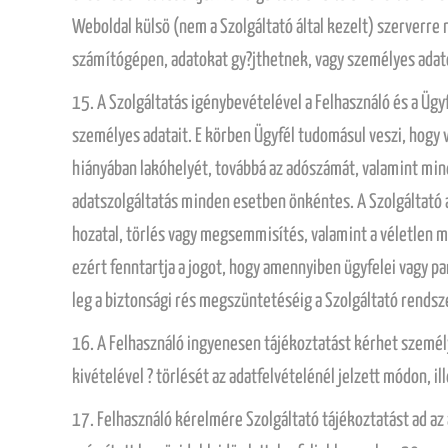
Weboldal külsö (nem a Szolgáltató által kezelt) szerverre 
számítógépen, adatokat gy?jthetnek, vagy személyes adato
15. A Szolgáltatás igénybevételével a Felhasználó és a Ügy
személyes adatait. E körben Ügyfél tudomásul veszi, hogy 
hiányában lakóhelyét, továbbá az adószámát, valamint mind
adatszolgáltatás minden esetben önkéntes. A Szolgáltató a
hozatal, törlés vagy megsemmisítés, valamint a véletlen 
ezért fenntartja a jogot, hogy amennyiben ügyfelei vagy pa
leg a biztonsági rés megszüntetéséig a Szolgáltató rendsz
16. A Felhasználó ingyenesen tájékoztatást kérhet személy
kivételével ? törlését az adatfelvételénél jelzett módon, i
17. Felhasználó kérelmére Szolgáltató tájékoztatást ad az á