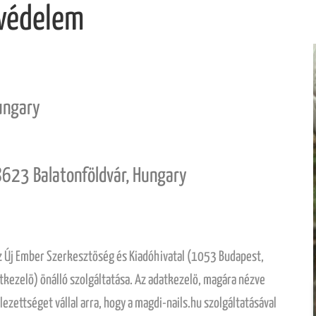
védelem
ungary
 8623 Balatonföldvár, Hungary
az Új Ember Szerkesztöség és Kiadóhivatal (1053 Budapest,
atkezelö) önálló szolgáltatása. Az adatkezelö, magára nézve
ezettséget vállal arra, hogy a magdi-nails.hu szolgáltatásával