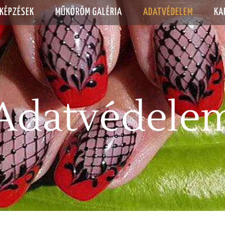
KÉPZÉSEK
MŰKÖRÖM GALÉRIA
ADATVÉDELEM
KA
Adatvédele