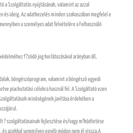
 a Szolgáltatás nyújtásának, valamint az azzal
en és ideig. Az adatkezelés minden szakaszában megfelel e
Amennyiben a személyes adat felvételére a Felhasználó
védelméhez f?zödö jog korlátozásával arányban áll,
boldalak, böngészöprogram, valamint a böngészö egyedi
etve piackutatási célokra használ fel. A Szolgáltató ezen
a Szolgáltatások minöségének javítása érdekében a
zzájárul.
ált ? szolgáltatásainak fejlesztése és/vagy m?ködtetése
el, és azokkal semmilyen egyéb módon nem él vissza.A