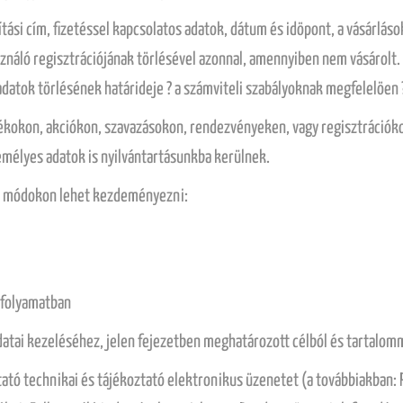
lítási cím, fizetéssel kapcsolatos adatok, dátum és idöpont, a vásárlás
ználó regisztrációjának törlésével azonnal, amennyiben nem vásárolt.
 adatok törlésének határideje ? a számviteli szabályoknak megfelelöen
ékokon, akciókon, szavazásokon, rendezvényeken, vagy regisztrációkon
mélyes adatok is nyilvántartásunkba kerülnek.
bbi módokon lehet kezdeményezni:
: folyamatban
adatai kezeléséhez, jelen fejezetben meghatározott célból és tartalom
áltató technikai és tájékoztató elektronikus üzenetet (a továbbiakba