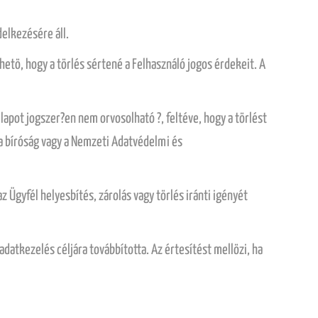
delkezésére áll.
zhetö, hogy a törlés sértené a Felhasználó jogos érdekeit. A
állapot jogszer?en nem orvosolható ?, feltéve, hogy a törlést
 a bíróság vagy a Nemzeti Adatvédelmi és
 Ügyfél helyesbítés, zárolás vagy törlés iránti igényét
adatkezelés céljára továbbította. Az értesítést mellözi, ha