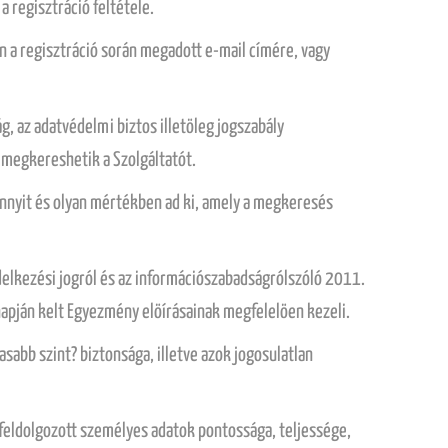
 regisztráció feltétele.
n a regisztráció során megadott e-mail címére, vagy
g, az adatvédelmi biztos illetöleg jogszabály
t megkereshetik a Szolgáltatót.
annyit és olyan mértékben ad ki, amely a megkeresés
ndelkezési jogról és az információszabadságrólszóló 2011.
napján kelt Egyezmény elöírásainak megfelelöen kezeli.
abb szint? biztonsága, illetve azok jogosulatlan
 feldolgozott személyes adatok pontossága, teljessége,