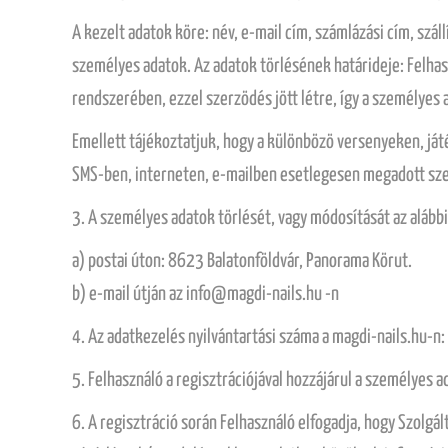
A kezelt adatok köre: név, e-mail cím, számlázási cím, szál
személyes adatok. Az adatok törlésének határideje: Felhas
rendszerében, ezzel szerzödés jött létre, így a személyes
Emellett tájékoztatjuk, hogy a különbözö versenyeken, ját
SMS-ben, interneten, e-mailben esetlegesen megadott sze
3. A személyes adatok törlését, vagy módosítását az alá
a) postai úton: 8623 Balatonföldvár, Panorama Körut.
b) e-mail útján az info@magdi-nails.hu -n
4. Az adatkezelés nyilvántartási száma a magdi-nails.hu-n
5. Felhasználó a regisztrációjával hozzájárul a személyes 
6. A regisztráció során Felhasználó elfogadja, hogy Szolg