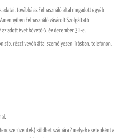
ok adatai, továbbá az Felhasználó által megadott egyéb
 Amennyiben Felhasználó vásárolt Szolgáltató
 ? az adott évet követö 6. év december 31-e.
 stb. részt vevök által személyesen, írásban, telefonon,
mal.
n: Rendszerüzentek) küldhet számára ? melyek esetenként a