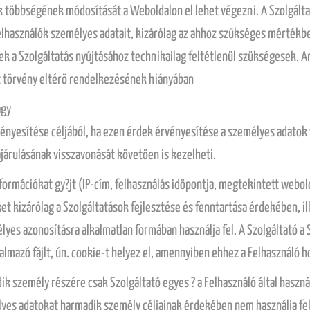
többségének módosítását a Weboldalon el lehet végezni. A Szolgáltató
Felhasználók személyes adatait, kizárólag az ahhoz szükséges mértékb
ek a Szolgáltatás nyújtásához technikailag feltétlenül szükségesek. 
kat törvény eltérö rendelkezésének hiányában
agy
ényesítése céljából, ha ezen érdek érvényesítése a személyes adatok 
ájárulásának visszavonását követöen is kezelheti.
 információkat gy?jt (IP-cím, felhasználás idöpontja, megtekintett we
t kizárólag a Szolgáltatások fejlesztése és fenntartása érdekében, ill
élyes azonosításra alkalmatlan formában használja fel. A Szolgáltató 
mazó fájlt, ún. cookie-t helyez el, amennyiben ehhez a Felhasználó ho
ik személy részére csak Szolgáltató egyes ? a Felhasználó által haszn
mélyes adatokat harmadik személy céljainak érdekében nem használja f