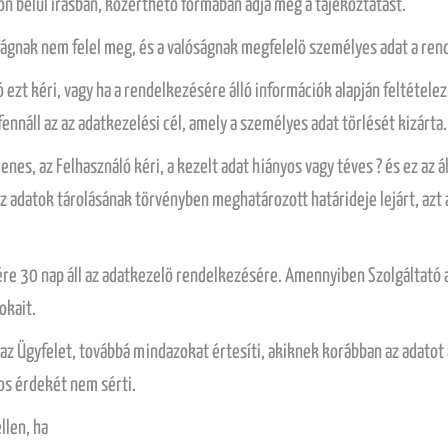
on belül írásban, közérthetö formában adja meg a tájékoztatást.
óságnak nem felel meg, és a valóságnak megfelelö személyes adat a ren
ó ezt kéri, vagy ha a rendelkezésére álló információk alapján feltétele
ennáll az az adatkezelési cél, amely a személyes adat törlését kizárta.
enes, az Felhasználó kéri, a kezelt adat hiányos vagy téves ? és ez az 
az adatok tárolásának törvényben meghatározott határideje lejárt, azt
re 30 nap áll az adatkezelö rendelkezésére. Amennyiben Szolgáltató az
okait.
öl az Ügyfelet, továbbá mindazokat értesíti, akiknek korábban az adatot 
gos érdekét nem sérti.
llen, ha